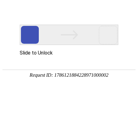
首页
植物
动物
首页
>
动物
>
斑马鱼是冷水鱼还是热带鱼？
来源：酷自然
作者：黔子夜
时间：2026-03-10 09:29:00
斑马鱼是鲤科、鲐属小型淡水鱼类，别称蓝条鱼、花条
名，原产于亚洲南部，喜栖息在水质清澈的小溪、沟渠
吧！