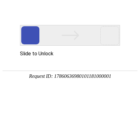
首页
植物
动物
首页
>
动物
>
猎豹跑100米需要几秒？
来源：酷自然
作者：黔子夜
时间：2026-03-12 09:10:33
猎豹是陆地上奔跑速度最快的动物，别称印度豹，在生
界共有5亚种、1变种，主要分布在非洲和亚洲西部，下