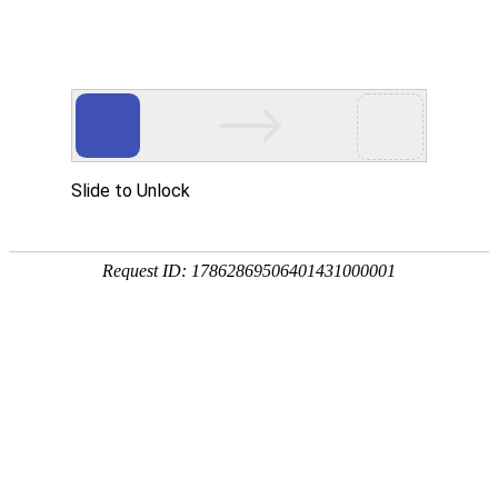
首页
植物
动物
首页
>
动物
>
动物分类有哪几大类？
来源：酷自然
作者：黔子夜
时间：2026-01-23 16:44:09
动物是生命的主要形态之一，泛指能自由运动、以碳水
应、移动并能捕食其他生物，最早出现于4.5～5亿年