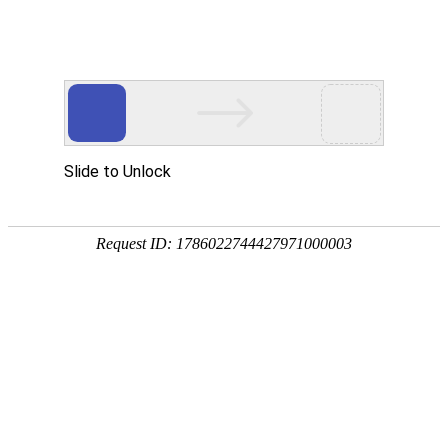
首页
植物
动物
首页
>
动物
>
巴西龟可以干养吗？
来源：酷自然
作者：黔子夜
时间：2026-03-16 18:19:52
巴西龟是泽龟科、彩龟属爬行动物，学名红耳彩龟，别
西比河沿岸及中美洲，1987年引入我国并大量养殖，