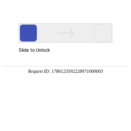
首页
植物
动物
首页
>
动物
>
巴西龟眼睛肿了怎么办？
来源：酷自然
作者：黔子夜
时间：2026-03-16 18:28:26
巴西龟是我国引进的淡水龟，学名红耳彩龟，别称红耳
沿岸及中美洲，1987年引入我国，常饲养在鱼缸或水