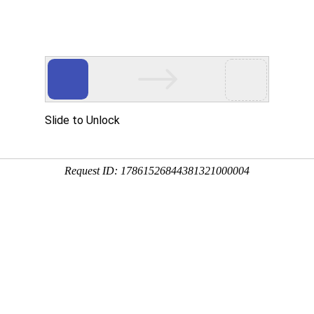
动物
微生物
环境
百科
问答
学堂
5:10:09
上最大的陆地食肉动物，广泛分布于整个北极圈冰层覆盖
的后代，下面来看一看北极熊的毛是什么颜色的吧！