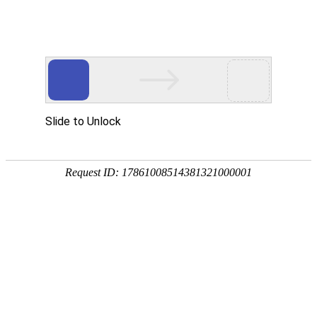
首页
植物
动物
首页
>
动物
>
蛞蝓是害虫还是益虫？
来源：酷自然
作者：黔子夜
时间：2026-03-18 15:37:32
蛞蝓是蛞蝓科软体动物的统称，别称鼻涕虫、水蜒蚰等，
区，有些种类已延伸到亚寒带地区，我国南北各地均有