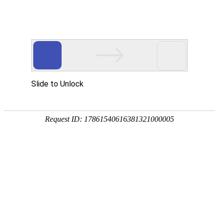
首页
植物
动物
首页
>
动物
>
蛞蝓和蜗牛的区别
来源：酷自然
作者：黔子夜
时间：2026-03-18 15:41:20
蛞蝓是蛞蝓科软体动物的统称，别称鼻涕虫、水蜒蚰等，
区，有些种类已延伸到亚寒带地区，我国南北各地均有