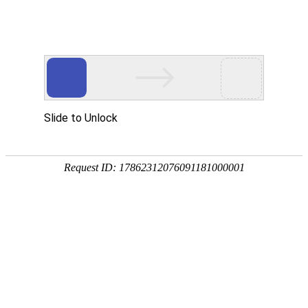
首页
植物
动物
首页
>
动物
>
美国比特犬是什么犬种？
来源：酷自然
作者：黔子夜
时间：2026-03-18 20:26:41
美国比特犬是著名的斗兽犬，学名比特犬，别称美国比
于19世纪，最初被培育用作斗兽犬，现在多用作护卫
吧！