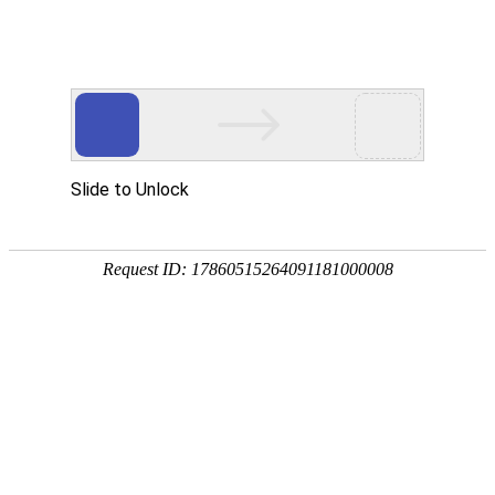
首页
植物
动物
首页
>
动物
>
蝙蝠拉的屎是什么样子？
来源：酷自然
作者：黔子夜
时间：2026-03-19 17:05:50
蝙蝠是翼手目哺乳动物的统称，别称天鼠、飞鼠、岩老鼠等
的一些岛屿外均有分布，我国境内约有7科30属120