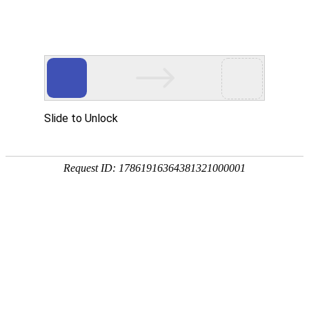
首页
植物
动物
首页
>
动物
>
无脊椎动物是什么意思？
来源：酷自然
作者：黔子夜
时间：2026-01-23 19:56:46
无脊椎动物是最原始的动物，现存约100余万种，占动
湖泊、池沼及陆地上，包括原生动物、棘皮动物、软体
形动物等。