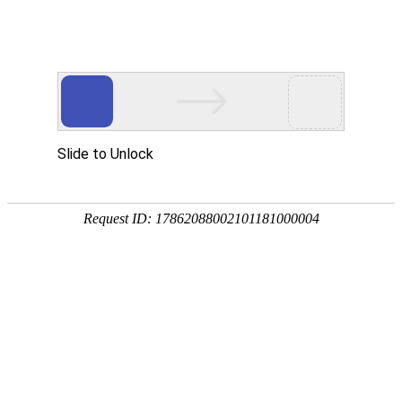
首页
植物
动物
首页
>
动物
>
变色龙为什么会变色？
来源：酷自然
作者：黔子夜
时间：2026-03-20 14:11:07
变色龙是避役科的俗称，学名避役，因能随时变化体色而
在非洲大陆和马达加斯加岛，少数种类分布在亚洲和欧