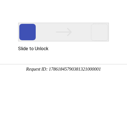
动物
微生物
环境
百科
问答
学堂
5:30:47
儿、北寒露等，共有6亚种，广泛分布于亚洲、欧洲、非
生阔叶林开阔或半开阔地带，下面来看一看灰伯劳是什么动