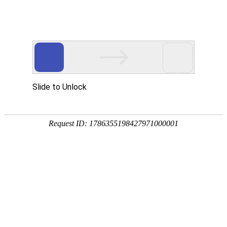
首页
植物
动物
首页
>
动物
>
翘嘴鱼叫什么名字？
来源：酷自然
作者：黔子夜
时间：2026-03-23 13:14:24
翘嘴鱼是鲤科、鮊属鱼类的俗称，因下颌上翘并突出于
食性，喜在敞水区中上层追捕猎物，冬季游到深水区越