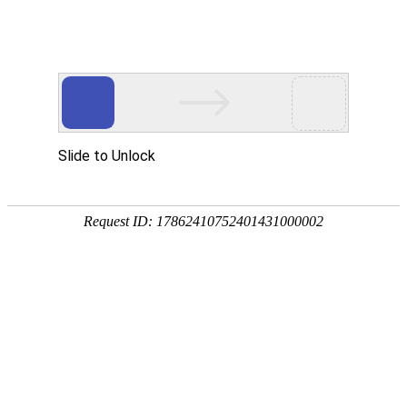
首页
植物
动物
首页
>
动物
>
大象有天敌吗？
来源：酷自然
作者：黔子夜
时间：2026-04-14 09:00:38
大象是象科大型哺乳动物的统称，学名象，别称野象，现
只有非洲草原象和非洲森林象2种，我国只有亚洲象1