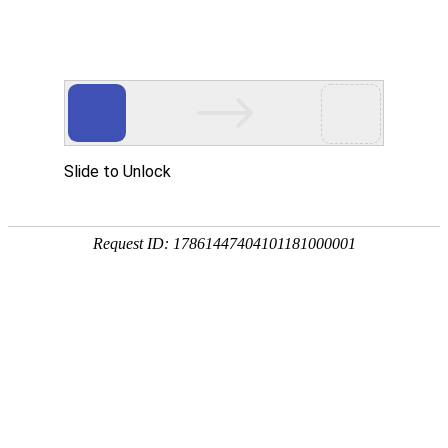
首页
植物
动物
首页
>
动物
>
袋鼠的英文怎么读？
来源：酷自然
作者：黔子夜
时间：2026-04-14 10:42:33
袋鼠是袋鼠科有袋动物的统称，别称澳洲袋鼠、澳大利
属52种，代表物种有红袋鼠、岩大袋鼠、西部灰大袋