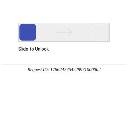
首页
植物
动物
首页
>
动物
>
宠物貂价格多少钱一只？
来源：酷自然
作者：黔子夜
时间：2026-04-14 13:25:49
宠物貂是鼬科、鼬属小型哺乳动物，别称雪貂、蒙眼貂
貂，在美国、欧洲、日本等地饲养宠物貂已形成了一种