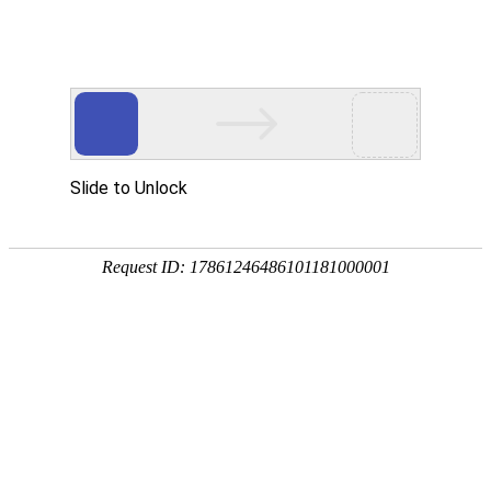
首页
植物
动物
首页
>
动物
>
鹰雕是什么动物？
来源：酷自然
作者：黔子夜
时间：2026-04-14 15:09:25
鹰雕是鹰科、鹰雕属大型鸟类，别称熊鹰、赫氏角鹰等
林地带，常在阔叶林和混交林中活动，也出现于浓密的