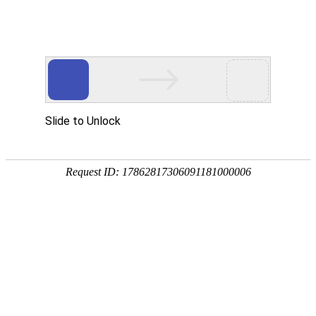
首页
植物
动物
首页
>
动物
>
鹅的寿命一般多少年？
来源：酷自然
作者：黔子夜
时间：2026-04-14 19:43:17
鹅是鸭科、雁属大型家禽，别称家鹅、大鹅等，祖先是鸿
鹅蛋、鹅肝、鹅绒等产品，代表品种有狮头鹅、雁鹅、