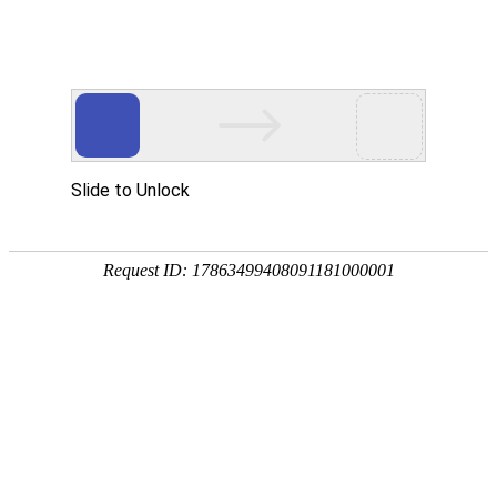
首页
植物
动物
首页
>
动物
>
熊猫的资料及图片大全
来源：酷自然
作者：黔子夜
时间：2026-04-15 13:22:10
熊猫是熊科、大熊猫属大型哺乳动物，学名大熊猫，别称
猫，有2个亚种，分别是大熊猫指名亚种和大熊猫秦岭