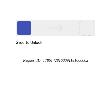
首页
植物
动物
首页
>
动物
>
鲫鱼一次产多少卵？
来源：酷自然
作者：黔子夜
时间：2026-05-15 08:59:37
鲫鱼是重要的淡水经济鱼种，别称鲫瓜子、月鲫仔、鲫
常见个体一般在1千克以内，高背鲫、工程鲫等品种能长