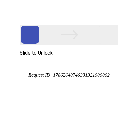
动物
微生物
环境
百科
问答
学堂
9:27:17
龙胆石斑、巨型石斑、巨石斑鱼等，最大体长可达2.7
美而备受青睐，下面来看一看龙趸为什么这么贵吧！