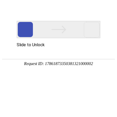
首页
植物
动物
首页
>
动物
>
黄颡鱼的拼音怎么读？
来源：酷自然
作者：黔子夜
时间：2026-01-28 22:26:01
黄颡鱼是常见的淡水鱼类，别称黄辣丁、黄骨鱼、嘎鱼
系中，常见个体200～400克，某些品种也可达1千克