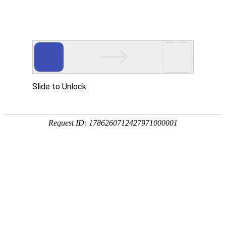
首页
植物
动物
首页
>
动物
>
已经灭绝的四种老虎是哪四种？
来源：酷自然
作者：黔子夜
时间：2026-01-29 13:49:56
老虎是豹属、虎亚属的统称，别称大虫、山君等，共有
虎、马来亚虎、苏门答腊虎和孟加拉虎6个亚种，下面