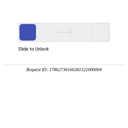
首页
植物
动物
首页
>
动物
>
野生华南虎还存在吗？
来源：酷自然
作者：黔子夜
时间：2026-01-29 16:44:43
华南虎是我国特有的一种老虎，别称中国虎、南中国虎
动物，仅分布于中国中南部，曾广泛分布于华东、华中
在吧！