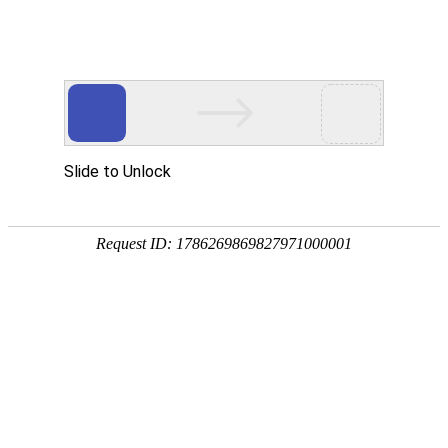
首页
植物
动物
首页
>
动物
>
巴浪鱼是什么鱼？
来源：酷自然
作者：黔子夜
时间：2026-02-01 16:18:03
巴浪鱼是鲹科、圆鲹属洄游性鱼类，学名蓝圆鲹，别称
洋，我国沿海各地均有分布，常见个体12～27厘米，
吧！