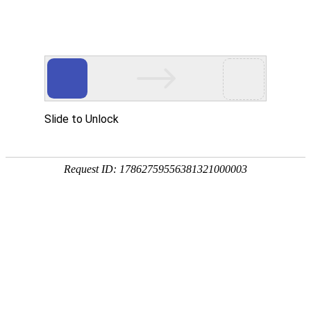
首页
植物
动物
首页
>
动物
>
猛禽指的是什么鸟？
来源：酷自然
作者：黔子夜
时间：2026-02-04 22:07:55
鸟是适应陆地和空中生活的高等脊椎动物，别称鸟儿、
性不同可分为游禽、涉禽、攀禽、陆禽、猛禽、鸣禽六