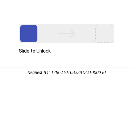
动物
微生物
环境
百科
问答
学堂
8:03:09
生物分类学上属于鸟纲的统称，鸟纲下属古鸟亚纲和扇尾
属今鸟亚纲，下面来看一看世界上最大的鸟是什么鸟吧！