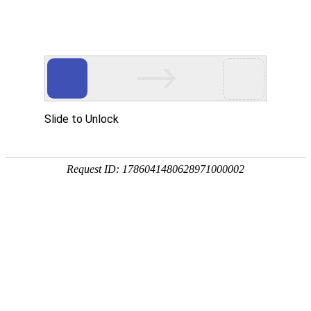
首页
植物
动物
首页
>
动物
>
小飞象章鱼是什么动物？
来源：酷自然
作者：黔子夜
时间：2026-02-08 20:43:53
小飞象章鱼是须蛸科、烟灰蛸属软体动物，别称墨西哥
中的“小飞象”而得名，广泛分布于太平洋和大西洋深海