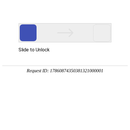
首页
植物
动物
首页
>
动物
>
章鱼有几只脚？
来源：酷自然
作者：黔子夜
时间：2026-02-08 20:58:19
章鱼是章鱼科海洋软体动物的统称，别称八爪鱼、望潮、
界的热带、亚热带及温带海洋中，代表物种有真蛸、短