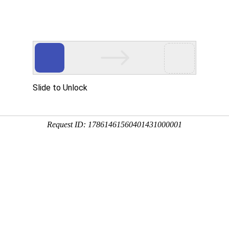
动物
微生物
环境
百科
问答
学堂
0:42:56
、常压条件下呈无色、无味、透明的液体状，广泛分布于
，更是生物体最重要的组成部分，下面来看一看水的电导