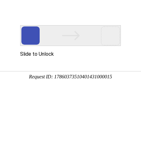
动物
微生物
环境
百科
问答
学堂
9:04:07
天外等，包含一切物质、时间、空间和能量，例如电磁辐
是空间，“宙”代表的是时间，下面来看一看宇宙最古老的