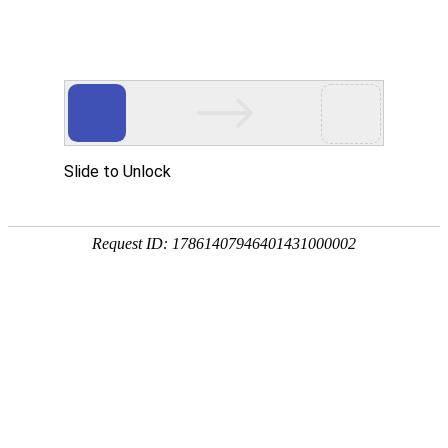
首页
植物
动物
首页
>
环境
>
热带季风气候的特点及成因
来源：酷自然
作者：黔子夜
时间：2026-01-24 16:04:11
热带季风气候是季风气候类型的一种，特点是全年高温
季节性移动，主要分布在中南半岛和印度半岛的大部分