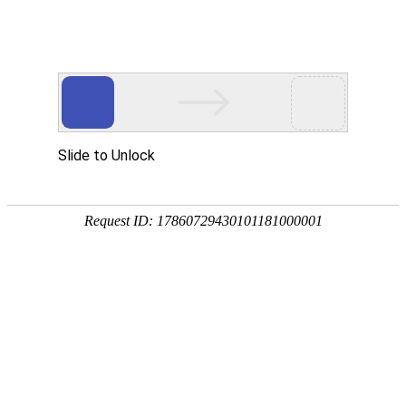
首页
植物
动物
首页
>
环境
>
亚热带季风性湿润气候的特点及成因
来源：酷自然
作者：黔子夜
时间：2026-01-24 16:15:44
亚热带季风性湿润气候别称亚热带湿润气候，主要分布在
风气候相似，但海陆热力性质差异不如亚热带季风气候
因吧！