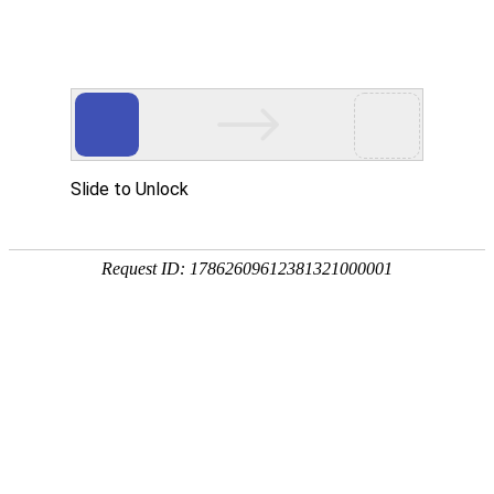
首页
植物
动物
首页
>
环境
>
水的性质和用途有哪些？
来源：酷自然
作者：黔子夜
时间：2026-01-24 16:56:33
水是地球上最常见的物质之一，由氢、氧两种元素组成
透明的液体状，不但是所有生命生存的必要资源，更是
哪些吧！