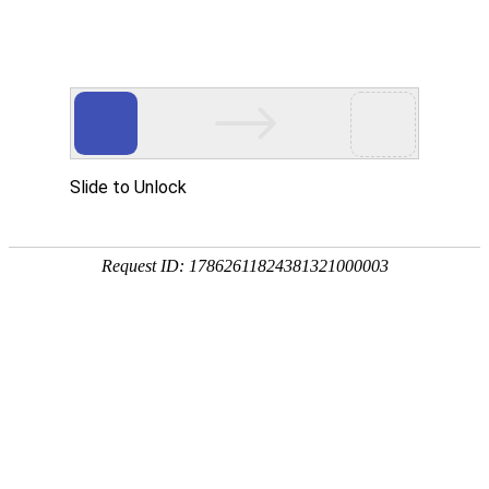
首页
植物
动物
首页
>
环境
>
水的分子量是多少？
来源：酷自然
作者：黔子夜
时间：2026-01-24 16:59:00
水是由氢、氧两种元素组成的无机物，化学式是H?O
状，广泛分布于地球的每一个角落，地球表面约71%