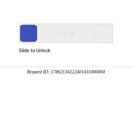
动物
微生物
环境
百科
问答
学堂
2:33:17
、常压条件下呈无色、无味、透明的液体状，广泛分布于
，更是生物体最重要的组成部分，下面来看一看一升水等