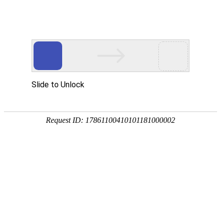
首页
植物
动物
首页
>
环境
>
水的化学式是什么？
来源：酷自然
作者：黔子夜
时间：2026-01-24 22:39:28
水是地球上最常见的物质之一，在常温常压下呈无色、
要资源，更是生物体最重要的组成部分，可以说没有水