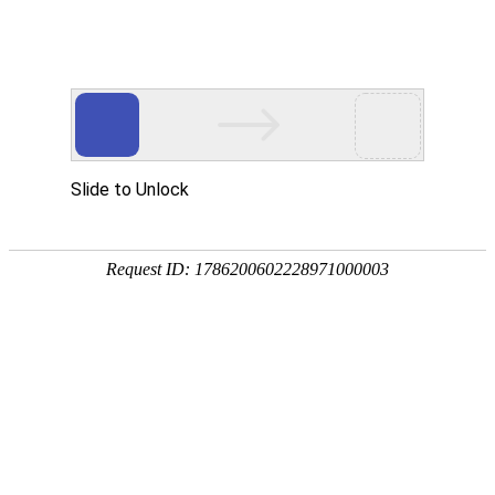
首页
植物
动物
首页
>
学堂
>
生物怎么分类？主要有域、界、门、纲、目、科
来源：酷自然
作者：黔子夜
时间：2026-01-22 22:12:24
生物泛指具有生命活力的物体，与非生物相对，最重要
解代谢)，并能将遗传物质通过有性生殖或无性生殖传递