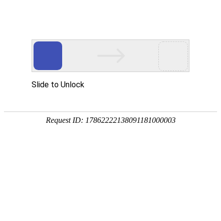
首页
植物
动物
首页
>
学堂
>
九大仙草是哪九种？这9种“仙草”，每一种都有独
来源：酷自然
作者：黔子夜
时间：2026-01-23 11:45:37
植物泛指能固着生活和自养的生物，据估计现存约有45
藻类植物四大类，其中很多种类都有极高的药用价值，