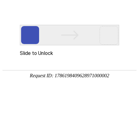
首页
植物
动物
首页
>
微生物
>
HPV病毒是什么病毒？
来源：酷自然
作者：黔子夜
时间：2026-01-26 09:30:15
HPV病毒是球形DNA病毒，学名人乳头瘤病毒，在生
引起人体皮肤黏膜的鳞状上皮增殖，症状表现为寻常疣、
么病毒吧！