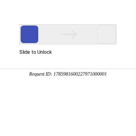
动物
微生物
环境
百科
问答
学堂