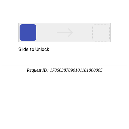
首页
植物
动物
首页
>
植物
>
白皮松是什么植物？
来源：酷自然
作者：黔子夜
时间：2026-03-05 11:07:44
白皮松是松科、松属常绿乔木，别称白骨松、三针松、
中国，木材可供建筑、家具等用材，种子可食用，也可