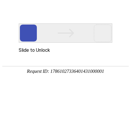
首页
植物
动物
首页
>
植物
>
马尾松是什么植物？
来源：酷自然
作者：黔子夜
时间：2026-03-05 11:09:58
马尾松是松科、松属常绿乔木，别称青松、山松、枞松
供船舶、桥梁、建筑、坑木、枕木等用，树脂是重要的