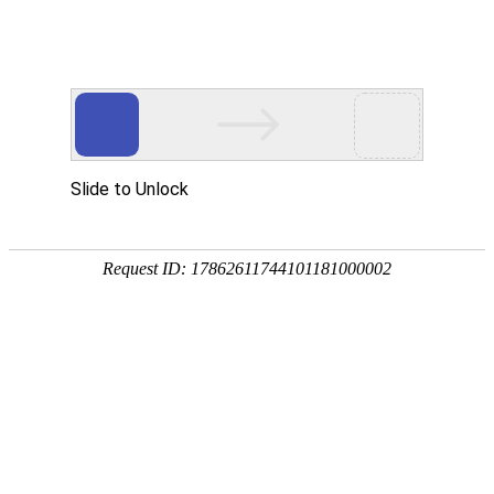
首页
植物
动物
首页
>
植物
>
五针松是什么植物？
来源：酷自然
作者：黔子夜
时间：2026-03-05 11:19:48
五针松是松科、松属常绿乔木，别称五钗松、五须松等
大别山五针松、海南五针松、华南五针松、台湾五针松