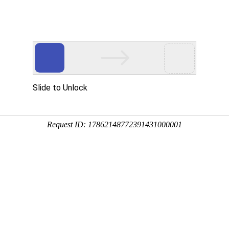
动物
微生物
环境
百科
问答
学堂
5:31:42
山菍、多莲、豆稔等，主产于华东、华中、华南、西南等
食用，全株还可供药用，下面来看一看桃金娘是什么植物