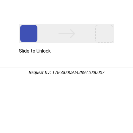
动物
微生物
环境
百科
问答
学堂
1:17:08
，别称琼花、鬼仔花、韦陀花等，原产于中南美洲，我国
值和药用价值，下面来看一看昙花的功效与作用及禁忌人