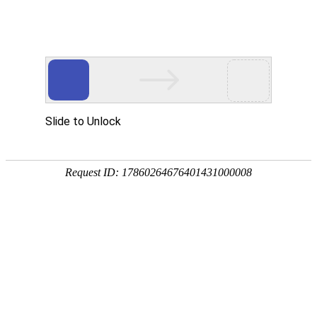
首页
植物
动物
首页
>
植物
>
陈皮是什么皮做的？
来源：酷自然
作者：黔子夜
时间：2026-03-16 09:26:56
陈皮是我国传统的中药材，别称橘皮、红皮、柑皮等，
痰等功效，常用于脘腹胀满、食少吐泻、咳嗽痰多等症