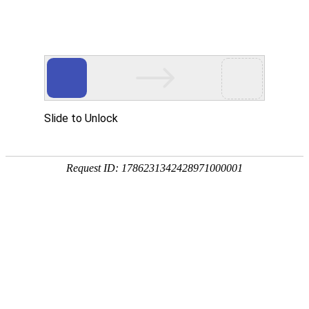
首页
植物
动物
首页
>
植物
>
万寿菊为什么致癌？
来源：酷自然
作者：黔子夜
时间：2026-03-17 19:01:12
万寿菊原产于中美洲，别称臭芙蓉、蜂窝菊、臭菊花等
物，常用于布置花坛、花境、广场等，也可盆栽观赏或