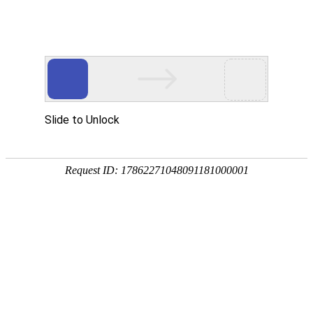
首页
植物
动物
首页
>
植物
>
甜瓜的热量有多少？
来源：酷自然
作者：黔子夜
时间：2026-03-20 08:53:10
甜瓜是葫芦科、黄瓜属一年生匍匐或攀援草本植物，别
埃及传入中近东、中亚和印度，我国南北各地均有栽培